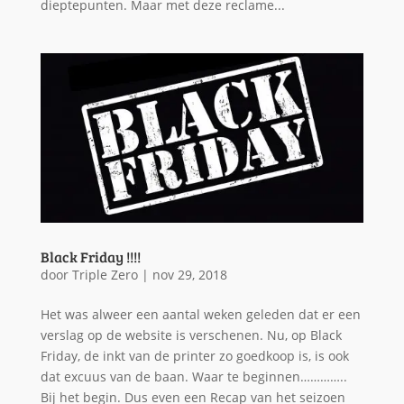
dieptepunten. Maar met deze reclame...
Black Friday !!!!
door
Triple Zero
|
nov 29, 2018
Het was alweer een aantal weken geleden dat er een
verslag op de website is verschenen. Nu, op Black
Friday, de inkt van de printer zo goedkoop is, is ook
dat excuus van de baan. Waar te beginnen…………..
Bij het begin. Dus even een Recap van het seizoen