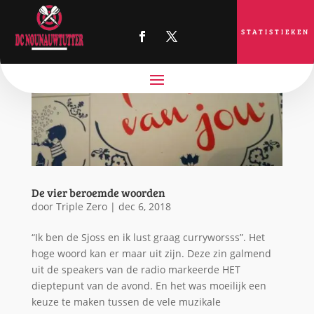
STATISTIEKEN
De vier beroemde woorden
door
Triple Zero
|
dec 6, 2018
“Ik ben de Sjoss en ik lust graag curryworsss”. Het
hoge woord kan er maar uit zijn. Deze zin galmend
uit de speakers van de radio markeerde HET
dieptepunt van de avond. En het was moeilijk een
keuze te maken tussen de vele muzikale