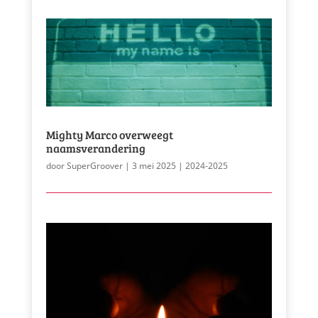
Mighty Marco overweegt
naamsverandering
door
SuperGroover
|
3 mei 2025
|
2024-2025