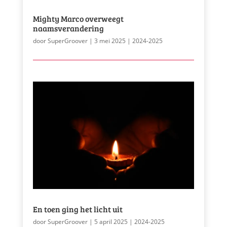
Mighty Marco overweegt
naamsverandering
door
SuperGroover
|
3 mei 2025
|
2024-2025
En toen ging het licht uit
door
SuperGroover
|
5 april 2025
|
2024-2025