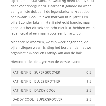
cijferaars en statistiekers. Gelukkig heeft Daddy Cool
daar voor doorgeleerd. Daarnaast galmde na weer
een gemiste dubbel 1 de legendarische kreet door
het lokaal: "Gooi ut laken mar van ut biljart!".Een
biljart zonder laken lijkt mij niet echt handig, maar
goed. Als het dit seizoen echt niet lukt, hebben we in
ieder geval al een naam voor een biljartclub.
Met andere woorden, we zijn weer begonnen, de
pijlen vliegen weer richting het bord en de nieuwe
organisatie (Roedi en Franky) kan aan de bak.
Hieronder de uitslagen van de eerste avond.
PAT HENKIE - SUPERGROOVER
0-3
PAT HENKIE - BLUES BROTHER
1-3
PAT HENKIE - DADDY COOL
2-3
DADDY COOL - SUPERGROOVER
2-3