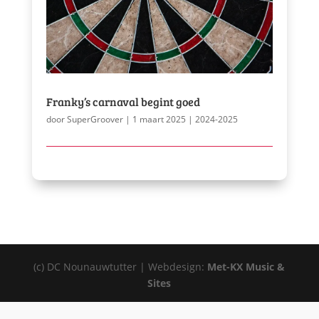
Franky’s carnaval begint goed
door
SuperGroover
|
1 maart 2025
|
2024-2025
(c) DC Nounauwtutter | Webdesign:
Met-KX Music &
Sites