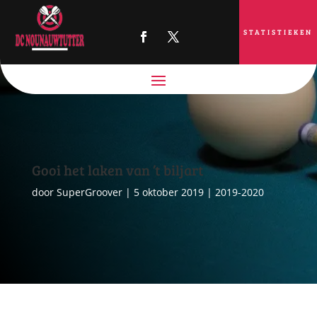
STATISTIEKEN
Gooi het laken van ’t biljart
door
SuperGroover
|
5 oktober 2019
|
2019-2020