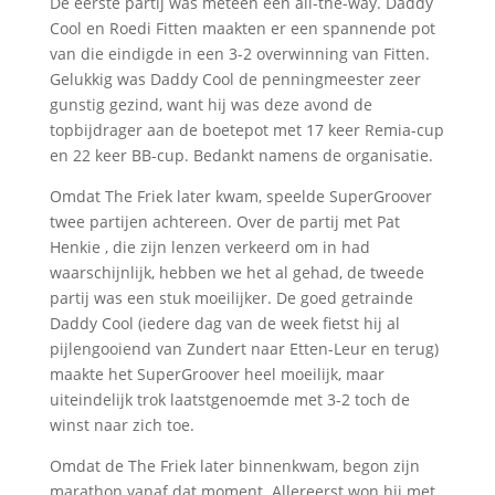
De eerste partij was meteen een all-the-way. Daddy
Cool en Roedi Fitten maakten er een spannende pot
van die eindigde in een 3-2 overwinning van Fitten.
Gelukkig was Daddy Cool de penningmeester zeer
gunstig gezind, want hij was deze avond de
topbijdrager aan de boetepot met 17 keer Remia-cup
en 22 keer BB-cup. Bedankt namens de organisatie.
Omdat The Friek later kwam, speelde SuperGroover
twee partijen achtereen. Over de partij met Pat
Henkie , die zijn lenzen verkeerd om in had
waarschijnlijk, hebben we het al gehad, de tweede
partij was een stuk moeilijker. De goed getrainde
Daddy Cool (iedere dag van de week fietst hij al
pijlengooiend van Zundert naar Etten-Leur en terug)
maakte het SuperGroover heel moeilijk, maar
uiteindelijk trok laatstgenoemde met 3-2 toch de
winst naar zich toe.
Omdat de The Friek later binnenkwam, begon zijn
marathon vanaf dat moment. Allereerst won hij met