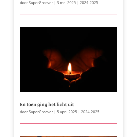
door
SuperGroover
|
3 mei 2025
|
2024-2025
En toen ging het licht uit
door
SuperGroover
|
5 april 2025
|
2024-2025