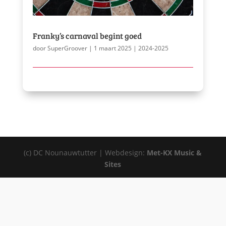
Franky’s carnaval begint goed
door
SuperGroover
|
1 maart 2025
|
2024-2025
(c) DC Nounauwtutter | Webdesign:
Met-KX Music &
Sites