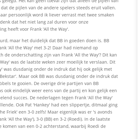
 gelegd. Het kan geen toeval zijn dat alleen de pijlen van
n dat de pijlen van de andere spelers steeds eruit vallen.
aar persoonlijk word ik liever verrast met twee smaken
denk dat het niet lang zal duren voor onze
g heeft voor Frank 'All the Way'.
rd, maar het duidelijk dat BB in goeden doen is. BB
rank 'All the Way' met 3-2! Daar had niemand op
ch de onderschatting zijn van Frank 'All the Way'? Dit kan
e Way' was de laatste weken zeer moeilijk te verslaan. Dit
Way' was dusdanig onder de indruk dat hij ook gelijk met
'Bekstar'. Maar ook BB was dusdanig onder de indruk dat
ubbels te gooien. De overige drie partijen van BB
s ook eindelijk weer eens van de partij en kon gelijk een
sselend succes. De nederlagen tegen Frank 'All the Way'
llende. Ook Pat 'Hankey' had een slippertje, ditmaal ging
 Friek' een 3-0 zelfs! Maar eigenlijk was er 's avonds
 'All the Way'), 3-0 (BB) en 3-2 (Roedi). In de laatste
 te komen van een 0-2 achterstand, waarbij Roedi de