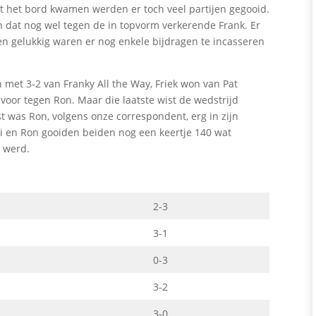
it het bord kwamen werden er toch veel partijen gegooid.
en dat nog wel tegen de in topvorm verkerende Frank. Er
n gelukkig waren er nog enkele bijdragen te incasseren
.
met 3-2 van Franky All the Way, Friek won van Pat
voor tegen Ron. Maar die laatste wist de wedstrijd
t was Ron, volgens onze correspondent, erg in zijn
i en Ron gooiden beiden nog een keertje 140 wat
 werd.
2-3
3-1
0-3
3-2
3-0