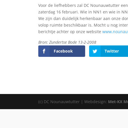
Voor de liefhebbers zal DC Nounauwtutter een 
zaterdag 16 februari. Wie in NN1 en wie in N
We zijn dan duidelijk herkenbaar aan onze do
volop ruimte beschikbaar is. Mocht u nog int
berichtje achter op onze website
www.nounauw
Bron: Zundertse Bode 13-2-2008
Facebook
Twitter
(c) DC Nounauwtutter | Webdesign:
Met-KX Mu