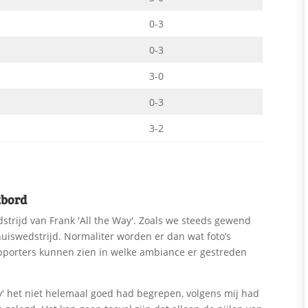
0-3
0-3
3-0
0-3
3-2
tbord
trijd van Frank 'All the Way'. Zoals we steeds gewend
thuiswedstrijd. Normaliter worden er dan wat foto’s
upporters kunnen zien in welke ambiance er gestreden
ay' het niet helemaal goed had begrepen, volgens mij had