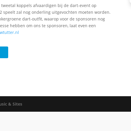
tweetal koppels afvaardigen bij de dart-event op
N2 speelt zal nog onderling uitgevochten moeten worden.
nkergroene dart-outfit, waarop voor de sponsoren nog
eresse hebben om ons te sponsoren, laat even een
tutter.nl
sic & Sites