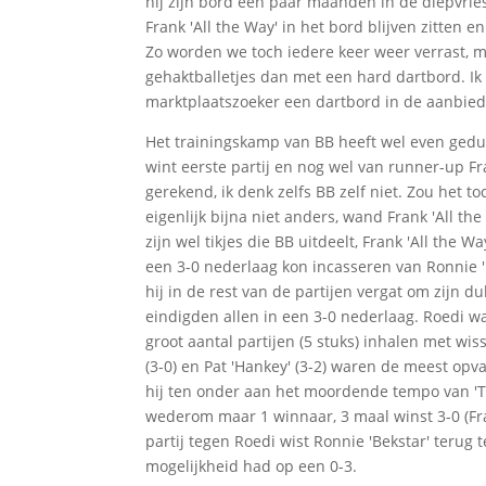
hij zijn bord een paar maanden in de diepvries
Frank 'All the Way' in het bord blijven zitten e
Zo worden we toch iedere keer weer verrast, m
gehaktballetjes dan met een hard dartbord. Ik 
marktplaatszoeker een dartbord in de aanbiedin
Het trainingskamp van BB heeft wel even geduu
wint eerste partij en nog wel van runner-up F
gerekend, ik denk zelfs BB zelf niet. Zou het to
eigenlijk bijna niet anders, wand Frank 'All th
zijn wel tikjes die BB uitdeelt, Frank 'All the 
een 3-0 nederlaag kon incasseren van Ronnie 
hij in de rest van de partijen vergat om zijn d
eindigden allen in een 3-0 nederlaag. Roedi wa
groot aantal partijen (5 stuks) inhalen met wi
(3-0) en Pat 'Hankey' (3-2) waren de meest opva
hij ten onder aan het moordende tempo van 'The
wederom maar 1 winnaar, 3 maal winst 3-0 (Frank
partij tegen Roedi wist Ronnie 'Bekstar' terug
mogelijkheid had op een 0-3.