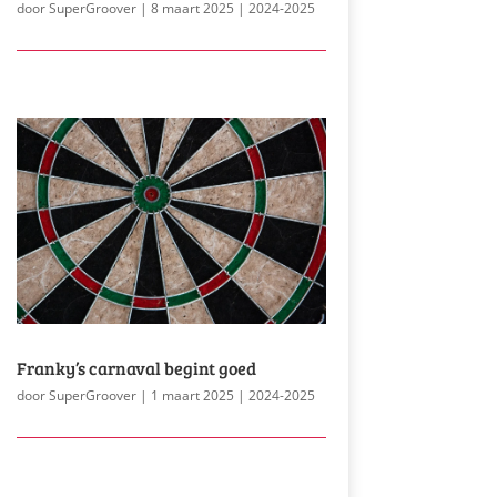
door
SuperGroover
|
8 maart 2025
|
2024-2025
Franky’s carnaval begint goed
door
SuperGroover
|
1 maart 2025
|
2024-2025