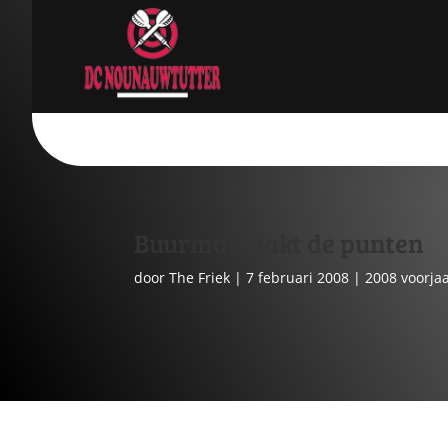
Buurman pakt de punten
door
The Friek
|
7 februari 2008
|
2008 voorja